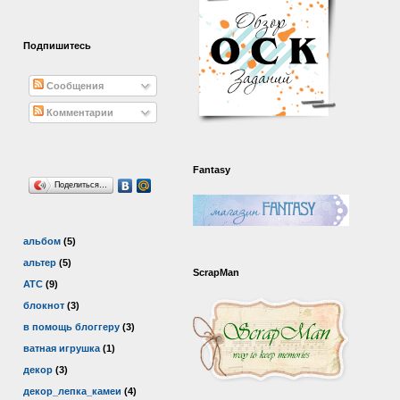
Подпишитесь
Сообщения
Комментарии
Fantasy
Поделиться…
альбом
(5)
альтер
(5)
ScrapMan
АТС
(9)
блокнот
(3)
в помощь блоггеру
(3)
ватная игрушка
(1)
декор
(3)
декор_лепка_камеи
(4)