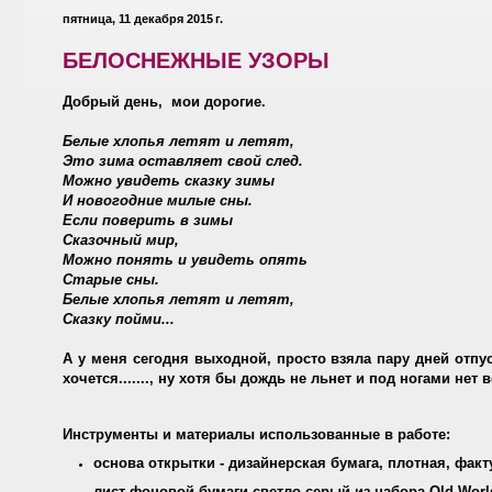
пятница, 11 декабря 2015 г.
БЕЛОСНЕЖНЫЕ УЗОРЫ
Добрый день, мои дорогие.
Белые хлопья летят и летят,
Это зима оставляет свой след.
Можно увидеть сказку зимы
И новогодние милые сны.
Если поверить в зимы
Сказочный мир,
Можно понять и увидеть опять
Старые сны.
Белые хлопья летят и летят,
Сказку пойми...
А у меня сегодня выходной, просто взяла пару дней отпуск
хочется......., ну хотя бы дождь не льнет и под ногами нет 
Инструменты и материалы использованные в работе:
основа открытки - дизайнерская бумага, плотная, фак
лист фоновой бумаги светло-серый из набора Old Worl