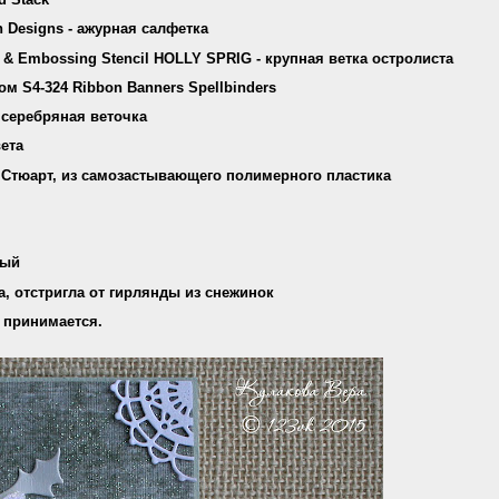
n Designs - ажурная салфетка
& Embossing Stencil HOLLY SPRIG - крупная ветка остролиста
 S4-324 Ribbon Banners Spellbinders
 серебряная веточка
ета
Стюарт, из самозастывающего полимерного пластика
лый
, отстригла от гирлянды из снежинок
 принимается.