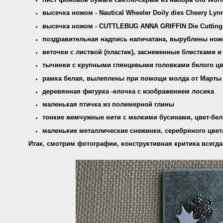
высечка ножом - Nautical Wheeler Doily dies Cheery Lyn
высечка ножом - CUTTLEBUG ANNA GRIFFIN Die Cutting 
поздравительная надпись напечатана, вырублены ножом
веточки с листвой (пластик), заснеженные блестками и
тычинки с крупными глянцевыми головками белого цв
рамка белая, вылеплены при помощи молда от Марты 
деревянная фигурка -елочка с изображением лосика
маленькая птичка из полимерной глины
тонкие жемчужные нити с мелкими бусинами, цвет-бе
маленькие металлические снежинки, серебряного цвета
Итак, смотрим фотографии, конструктивная критика всегда