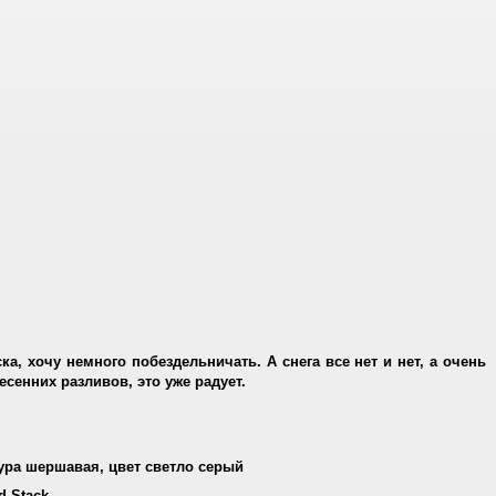
а, хочу немного побездельничать. А снега все нет и нет, а очень
весенних разливов, это уже радует.
тура шершавая, цвет светло серый
d Stack