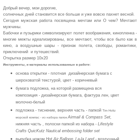
Добрый вечер, мои дорогие,
солнечных дней становится все больше и уже вовсю пахнет весной.
Сегодня мужская работа посвящена мечтам или О чем? Мечтают
мужчины.
Бабочки и пузырики символизируют полет воображения, кинопленка -
многие межты идеализированы, все мечтают, чтобы все было как в
кино, а воздушные шары - признак полета, свободы, романтики,
приключений и путешествий.
Открытка размер 10х20
Инструменты, и материалы использованные в работе:
основа открытки - плотная дизайнерская бумага с
шероховатой текстурой, цвет - коричневый
бумага подложка, на которой размещена вся
композиция - дизайнерская бумага, фактура лен, цвет
молочно-белый
подложка - тиснение, верхняя часть - папкой
Tim Holtz
Airmail & Compass Set,
морской компас - из набора папок
нижняя часть , полоски папкой из набора -
Lifestyle
Crafts QuicKutz Nautical embossing folder set
вырубка ножом
Hot Air Balloon_La-la Land
- воздушный